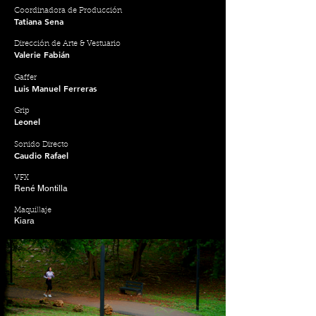
Coordinadora de Producción
Tatiana Sena
Dirección de Arte & Vestuario
Valerie Fabián
Gaffer
Luis Manuel Ferreras
Grip
Leonel
Sonido Directo
Caudio Rafael
VFX
René Montilla
Maquillaje
Kiara​​