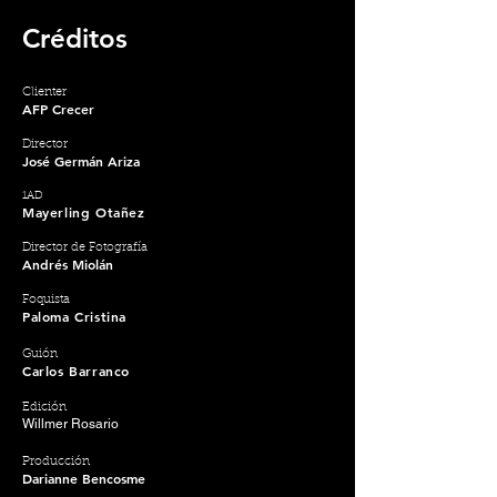
Créditos
Clienter
AFP Crecer
Director
José Germán Ariza
1AD
Mayerling Otañez
Director de Fotografía
Andrés Miolán
Foquista
Paloma Cristina
Guión
Carlos Barranco
Edición
Willmer Rosario
Producción
Darianne Bencosme